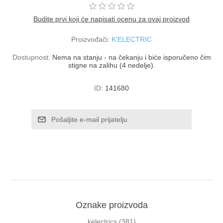
Budite prvi koji će napisati ocenu za ovaj proizvod
Proizvođači:
K'ELECTRIC
Dostupnost:
Nema na stanju - na čekanju i biće isporučeno čim
stigne na zalihu (4 nedelje).
ID:
141680
Oznake proizvoda
kelectrics
(381)