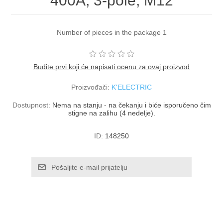
400A, 3-pole, M12
Number of pieces in the package 1
Budite prvi koji će napisati ocenu za ovaj proizvod
Proizvođači:
K'ELECTRIC
Dostupnost:
Nema na stanju - na čekanju i biće isporučeno čim
stigne na zalihu (4 nedelje).
ID:
148250