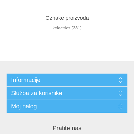
Oznake proizvoda
kelectrics
(381)
Informacije
Služba za korisnike
Moj nalog
Pratite nas