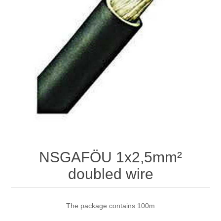
NSGAFÖU 1x2,5mm²
doubled wire
The package contains 100m