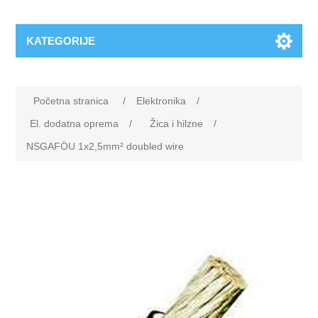
KATEGORIJE
Početna stranica
/
Elektronika
/
El. dodatna oprema
/
Žica i hilzne
/
NSGAFÖU 1x2,5mm² doubled wire