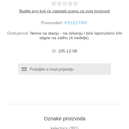
Budite prvi koji će napisati ocenu za ovaj proizvod
Proizvođači:
K'ELECTRIC
Dostupnost:
Nema na stanju - na čekanju i biće isporučeno čim
stigne na zalihu (4 nedelje).
ID:
105-12-08
Oznake proizvoda
kelectrics
(381)