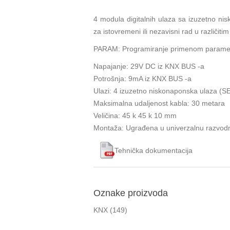
4 modula digitalnih ulaza sa izuzetno ni
za istovremeni ili nezavisni rad u različiti
PARAM: Programiranje primenom parame
Napajanje: 29V DC iz KNX BUS -a
Potrošnja: 9mA iz KNX BUS -a
Ulazi: 4 izuzetno niskonaponska ulaza (S
Maksimalna udaljenost kabla: 30 metara
Veličina: 45 k 45 k 10 mm
Montaža: Ugrađena u univerzalnu razvodn
Tehnička dokumentacija
Oznake proizvoda
KNX
(149)