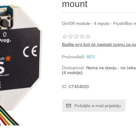
mount
On/Off module - 4 inputs - Flush/Box 
Budite prvi koji će napisati ocenu za o
Proizvođači:
BES
Dostupnost:
Nema na stanju - na čekan
(4 nedelje).
ID:
CT454020