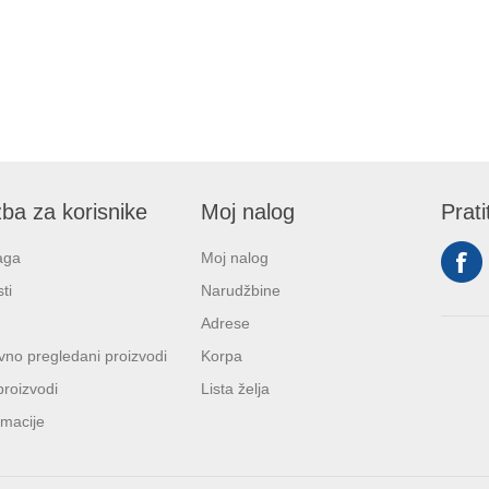
ba za korisnike
Moj nalog
Prati
aga
Moj nalog
ti
Narudžbine
Adrese
no pregledani proizvodi
Korpa
proizvodi
Lista želja
macije