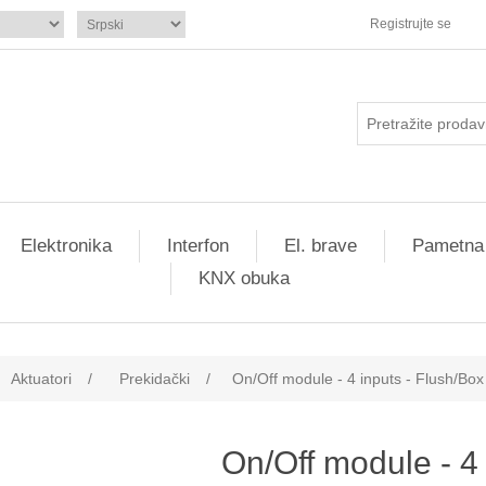
Registrujte se
Elektronika
Interfon
El. brave
Pametna
KNX obuka
Aktuatori
/
Prekidački
/
On/Off module - 4 inputs - Flush/Bo
On/Off module - 4 