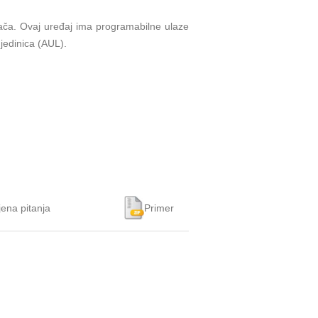
dača. Ovaj uređaj ima programabilne ulaze
 jedinica (AUL).
jena pitanja
Primer