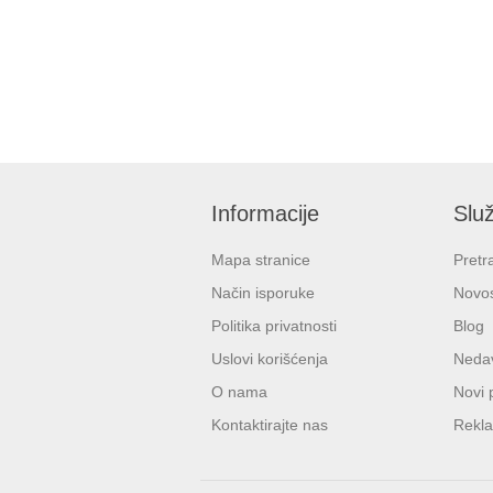
Informacije
Služ
Mapa stranice
Pretr
Način isporuke
Novos
Politika privatnosti
Blog
Uslovi korišćenja
Nedav
O nama
Novi 
Kontaktirajte nas
Rekla