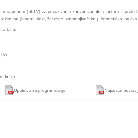
skim naponom (SELV) za povezivanje konvencionalnih tastera ili preki
m režimima (binarni ulazi, žaluzine, zatamnjivači itd.). Aritmetičko-logička
tra ETS.
ELV)
u kutiju
Uputstvo za programiranje
Najčešće postavl