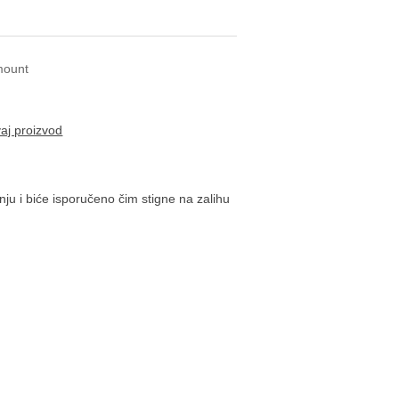
mount
vaj proizvod
ju i biće isporučeno čim stigne na zalihu