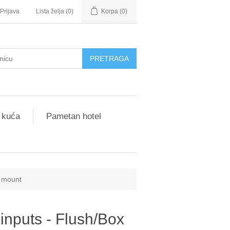
Prijava
Lista želja
(0)
Korpa
(0)
 kuća
Pametan hotel
x mount
inputs - Flush/Box