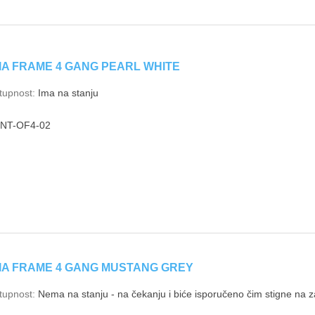
IA FRAME 4 GANG PEARL WHITE
tupnost:
Ima na stanju
INT-OF4-02
IA FRAME 4 GANG MUSTANG GREY
tupnost:
Nema na stanju - na čekanju i biće isporučeno čim stigne na za