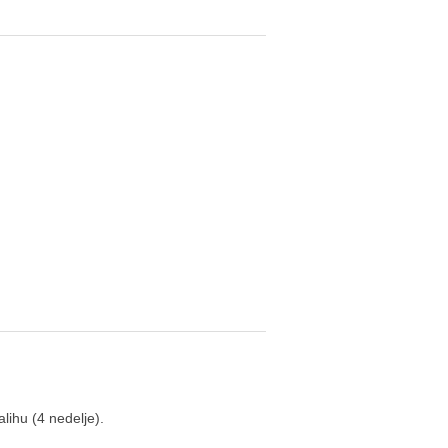
lihu (4 nedelje).