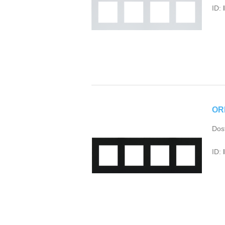
ID:
OR
Dos
ID: