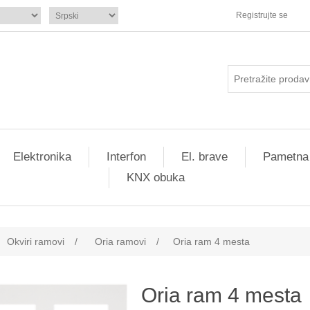
Registrujte se
Elektronika
Interfon
El. brave
Pametna
KNX obuka
Okviri ramovi
/
Oria ramovi
/
Oria ram 4 mesta
Oria ram 4 mesta