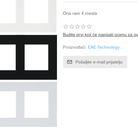
Oria ram 4 mesta
Budite prvi koji će napisati ocenu za o
Proizvođači:
EAE Technology