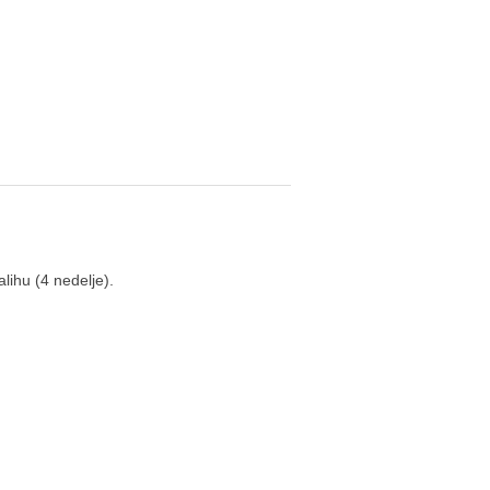
lihu (4 nedelje).