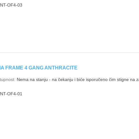
INT-OF4-03
IA FRAME 4 GANG ANTHRACITE
tupnost:
Nema na stanju - na čekanju i biće isporučeno čim stigne na za
INT-OF4-01