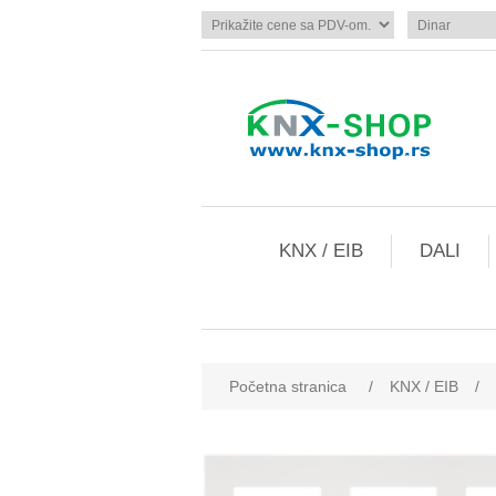
KNX / EIB
DALI
Početna stranica
/
KNX / EIB
/