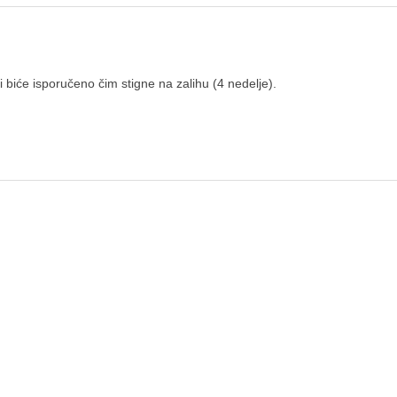
 biće isporučeno čim stigne na zalihu (4 nedelje).