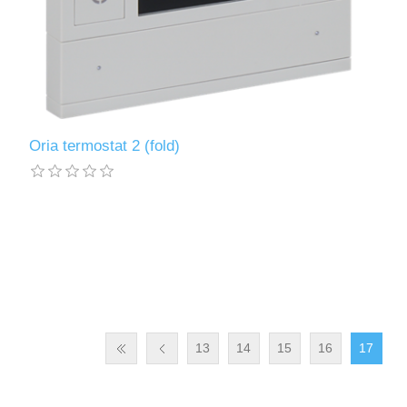
Oria termostat 2 (fold)
13
14
15
16
17