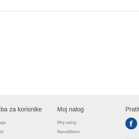
ba za korisnike
Moj nalog
Prati
aga
Moj nalog
ti
Narudžbine