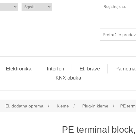
Registrujte se
Elektronika
Interfon
El. brave
Pametna
KNX obuka
El. dodatna oprema
/
Kleme
/
Plug-in kleme
/
PE term
PE terminal block