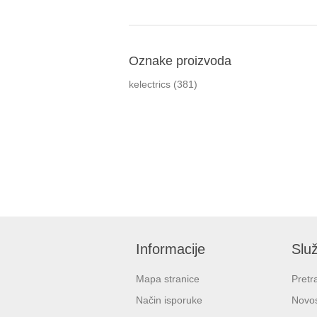
Oznake proizvoda
kelectrics
(381)
Informacije
Služ
Mapa stranice
Pretr
Način isporuke
Novos