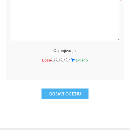
*
Ocjenjivanje:
Loše
Izvrsno