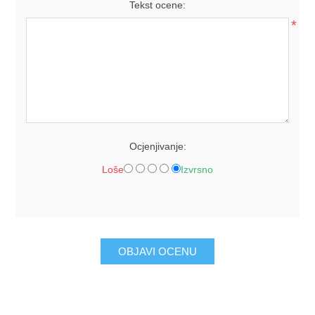
Tekst ocene:
*
Ocjenjivanje:
Loše
Izvrsno