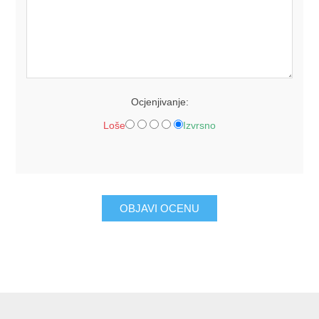
Ocjenjivanje:
Loše
Izvrsno