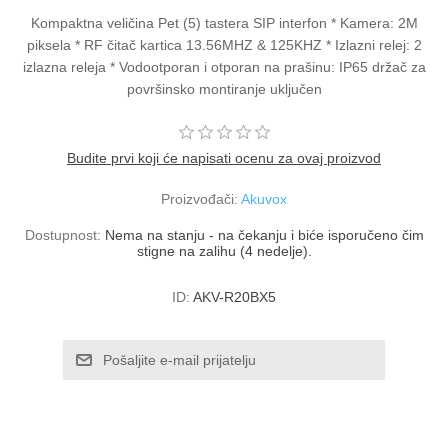
Kompaktna veličina Pet (5) tastera SIP interfon * Kamera: 2M
piksela * RF čitač kartica 13.56MHZ & 125KHZ * Izlazni relej: 2
izlazna releja * Vodootporan i otporan na prašinu: IP65 držač za
površinsko montiranje uključen
Budite prvi koji će napisati ocenu za ovaj proizvod
Proizvođači:
Akuvox
Dostupnost:
Nema na stanju - na čekanju i biće isporučeno čim
stigne na zalihu (4 nedelje).
ID:
AKV-R20BX5