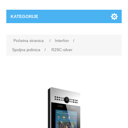
KATEGORIJE
Početna stranica
/
Interfon
/
Spoljna jedinica
/
R29C-silver