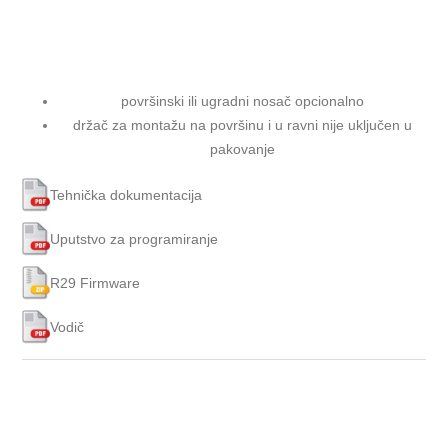
površinski ili ugradni nosač opcionalno
držač za montažu na površinu i u ravni nije uključen u
pakovanje
Tehnička dokumentacija
Uputstvo za programiranje
R29 Firmware
Vodič