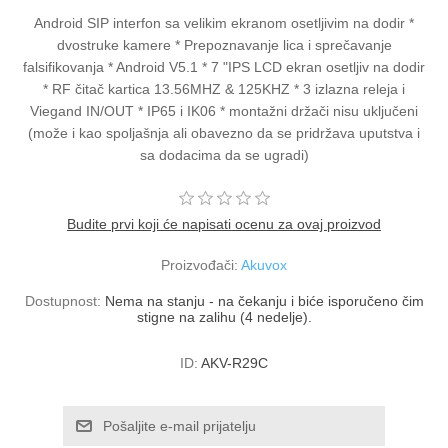
Android SIP interfon sa velikim ekranom osetljivim na dodir *
dvostruke kamere * Prepoznavanje lica i sprečavanje
falsifikovanja * Android V5.1 * 7 "IPS LCD ekran osetljiv na dodir
* RF čitač kartica 13.56MHZ & 125KHZ * 3 izlazna releja i
Viegand IN/OUT * IP65 i IK06 * montažni držači nisu uključeni
(može i kao spoljašnja ali obavezno da se pridržava uputstva i
sa dodacima da se ugradi)
Budite prvi koji će napisati ocenu za ovaj proizvod
Proizvođači:
Akuvox
Dostupnost:
Nema na stanju - na čekanju i biće isporučeno čim
stigne na zalihu (4 nedelje).
ID:
AKV-R29C