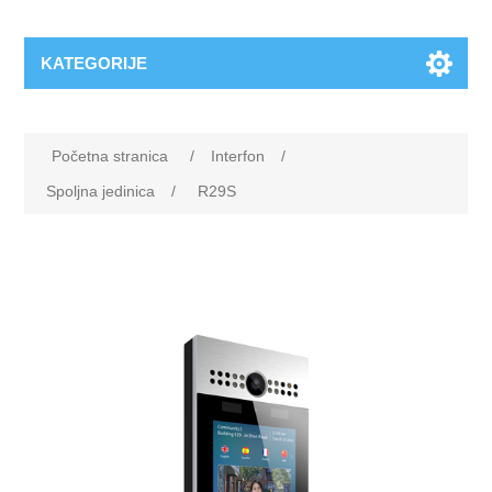
KATEGORIJE
Početna stranica
/
Interfon
/
Spoljna jedinica
/
R29S