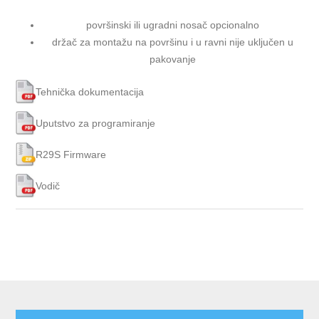
površinski ili ugradni nosač opcionalno
držač za montažu na površinu i u ravni nije uključen u
pakovanje
Tehnička dokumentacija
Uputstvo za programiranje
R29S Firmware
Vodič