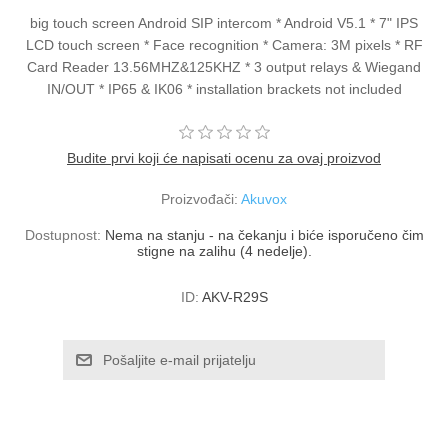
big touch screen Android SIP intercom * Android V5.1 * 7" IPS
LCD touch screen * Face recognition * Camera: 3M pixels * RF
Card Reader 13.56MHZ&125KHZ * 3 output relays & Wiegand
IN/OUT * IP65 & IK06 * installation brackets not included
Budite prvi koji će napisati ocenu za ovaj proizvod
Proizvođači:
Akuvox
Dostupnost:
Nema na stanju - na čekanju i biće isporučeno čim
stigne na zalihu (4 nedelje).
ID:
AKV-R29S