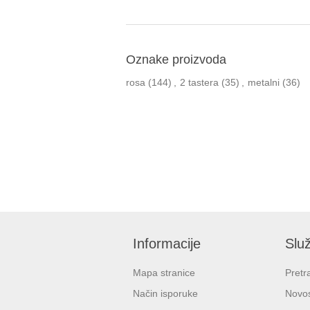
Oznake proizvoda
rosa
(144)
,
2 tastera
(35)
,
metalni
(36)
Informacije
Služ
Mapa stranice
Pretr
Način isporuke
Novos