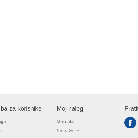
ba za korisnike
Moj nalog
Prati
aga
Moj nalog
ti
Narudžbine