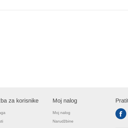
ba za korisnike
Moj nalog
Prati
aga
Moj nalog
ti
Narudžbine