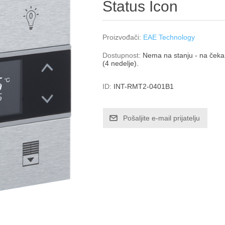
Status Icon
Proizvođači:
EAE Technology
Dostupnost:
Nema na stanju - na čekan
(4 nedelje).
ID:
INT-RMT2-0401B1