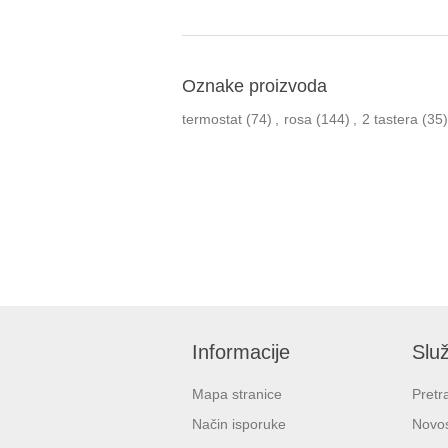
Oznake proizvoda
termostat
(74)
,
rosa
(144)
,
2 tastera
(35)
Informacije
Služ
Mapa stranice
Pretr
Način isporuke
Novos