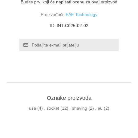
Budite prvi koji će napisati ocenu za ovaj proizvod
Proizvođači:
EAE Technology
ID:
INT-C025-02-02
Oznake proizvoda
usa
(4)
,
socket
(12)
,
shaving
(2)
,
eu
(2)