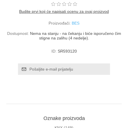
Budite prvi koji će napisati ocenu za ovaj proizvod
Proizvođači:
BES
Dostupnost:
Nema na stanju - na čekanju i biće isporučeno čim
stigne na zalihu (4 nedelje).
ID:
SR593120
Oznake proizvoda
KNX
(149)