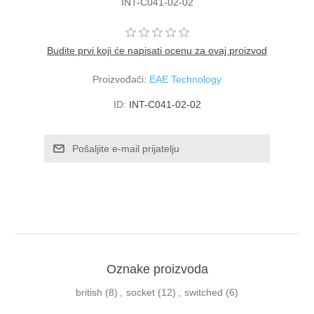
INT-C041-02-02
Budite prvi koji će napisati ocenu za ovaj proizvod
Proizvođači:
EAE Technology
ID:
INT-C041-02-02
Oznake proizvoda
british
(8)
,
socket
(12)
,
switched
(6)