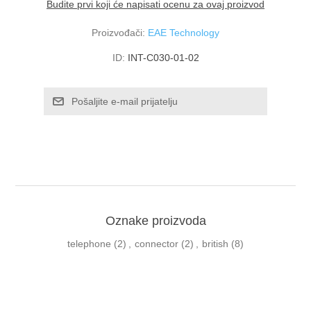
Budite prvi koji će napisati ocenu za ovaj proizvod
Proizvođači:
EAE Technology
ID:
INT-C030-01-02
Oznake proizvoda
telephone
(2)
,
connector
(2)
,
british
(8)