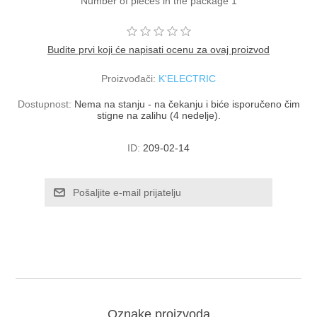
Number of pieces in the package 1
Budite prvi koji će napisati ocenu za ovaj proizvod
Proizvođači:
K'ELECTRIC
Dostupnost:
Nema na stanju - na čekanju i biće isporučeno čim
stigne na zalihu (4 nedelje).
ID:
209-02-14
Oznake proizvoda