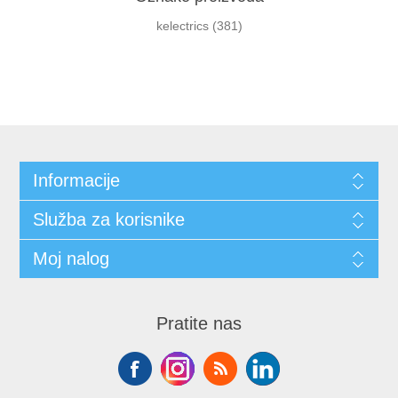
kelectrics
(381)
Informacije
Služba za korisnike
Moj nalog
Pratite nas