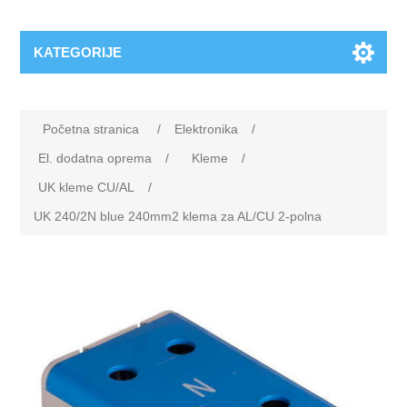
KATEGORIJE
Početna stranica
/
Elektronika
/
El. dodatna oprema
/
Kleme
/
UK kleme CU/AL
/
UK 240/2N blue 240mm2 klema za AL/CU 2-polna