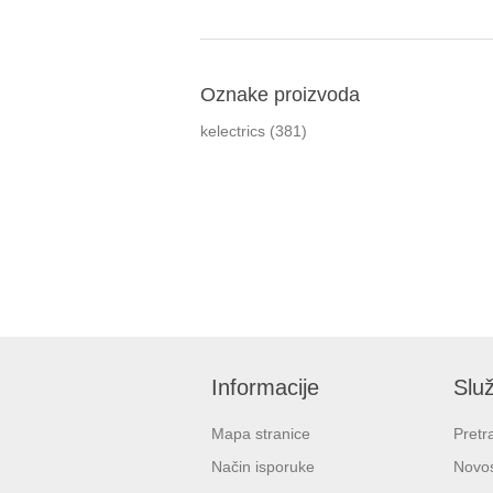
Oznake proizvoda
kelectrics
(381)
Informacije
Služ
Mapa stranice
Pretr
Način isporuke
Novos