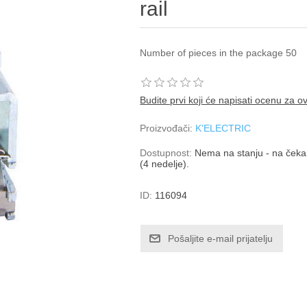
rail
Number of pieces in the package 50
Budite prvi koji će napisati ocenu za o
Proizvođači:
K'ELECTRIC
Dostupnost:
Nema na stanju - na čekan
(4 nedelje).
ID:
116094