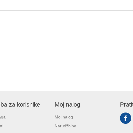
ba za korisnike
Moj nalog
Prati
aga
Moj nalog
ti
Narudžbine