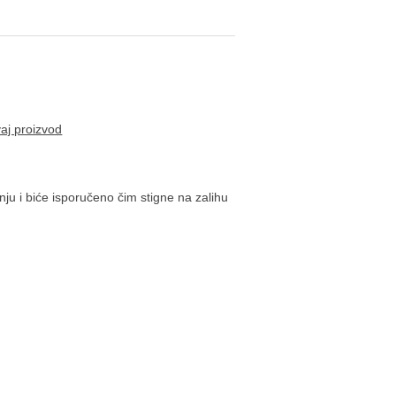
vaj proizvod
ju i biće isporučeno čim stigne na zalihu