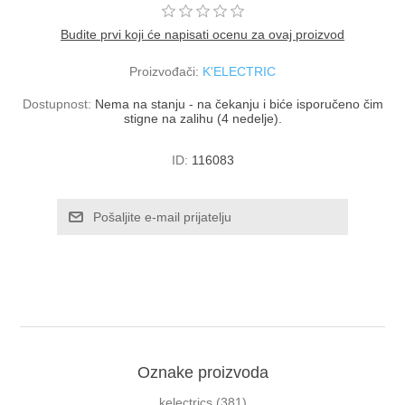
Budite prvi koji će napisati ocenu za ovaj proizvod
Proizvođači:
K'ELECTRIC
Dostupnost:
Nema na stanju - na čekanju i biće isporučeno čim
stigne na zalihu (4 nedelje).
ID:
116083
Oznake proizvoda
kelectrics
(381)