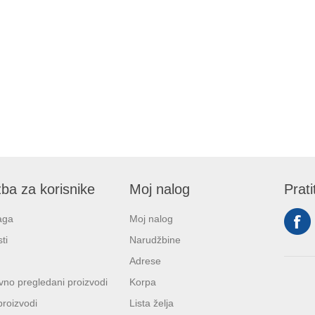
ba za korisnike
Moj nalog
Prati
aga
Moj nalog
ti
Narudžbine
Adrese
no pregledani proizvodi
Korpa
proizvodi
Lista želja