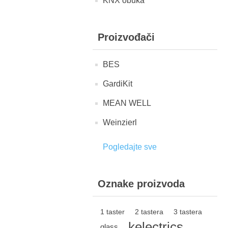
KNX obuka
Proizvođači
BES
GardiKit
MEAN WELL
Weinzierl
Pogledajte sve
Oznake proizvoda
1 taster
2 tastera
3 tastera
kelectrics
glass