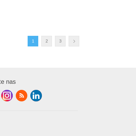
1
2
3
te nas