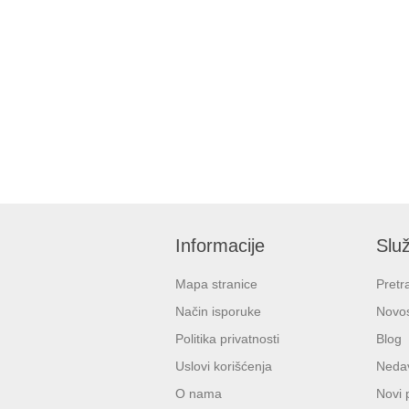
Informacije
Služ
Mapa stranice
Pretr
Način isporuke
Novos
Politika privatnosti
Blog
Uslovi korišćenja
Nedav
O nama
Novi 