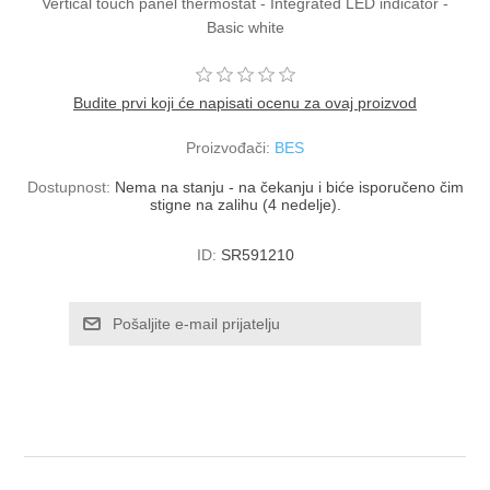
Vertical touch panel thermostat - Integrated LED indicator -
Basic white
Budite prvi koji će napisati ocenu za ovaj proizvod
Proizvođači:
BES
Dostupnost:
Nema na stanju - na čekanju i biće isporučeno čim
stigne na zalihu (4 nedelje).
ID:
SR591210