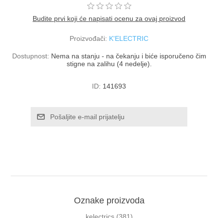
Budite prvi koji će napisati ocenu za ovaj proizvod
Proizvođači:
K'ELECTRIC
Dostupnost:
Nema na stanju - na čekanju i biće isporučeno čim
stigne na zalihu (4 nedelje).
ID:
141693
Oznake proizvoda
kelectrics
(381)