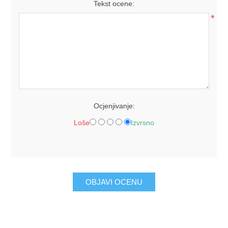
Tekst ocene:
*
Ocjenjivanje:
Loše
Izvrsno